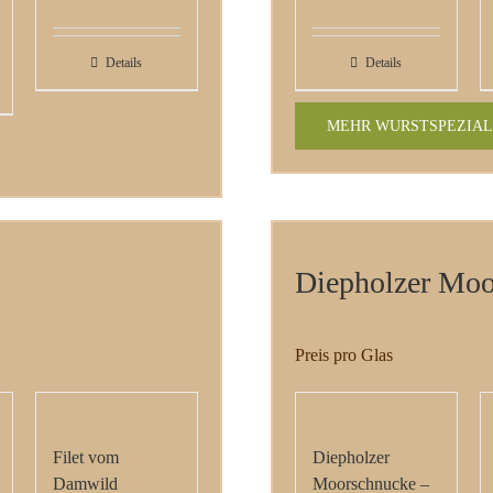
Details
Details
MEHR WURSTSPEZIAL
Diepholzer Moo
Preis pro Glas
Filet vom
Diepholzer
Damwild
Moorschnucke –