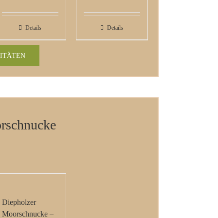
Details
Details
ITÄTEN
rschnucke
Diepholzer
Moorschnucke –