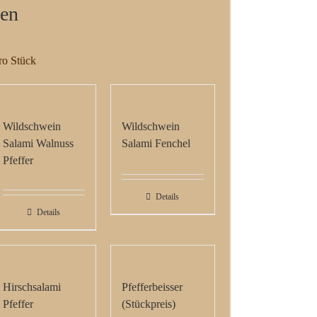
ten
ro Stück
Wildschwein
Wildschwein
Salami Walnuss
Salami Fenchel
Pfeffer
Details
Details
Hirschsalami
Pfefferbeisser
Pfeffer
(Stückpreis)