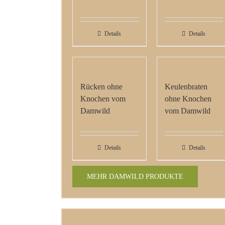
Details
Details
Rücken ohne
Keulenbraten
Knochen vom
ohne Knochen
Damwild
vom Damwild
Details
Details
MEHR DAMWILD PRODUKTE