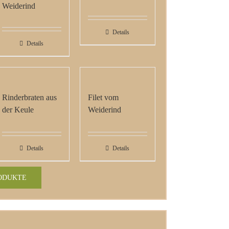
Weiderind
Details
Details
Rinderbraten aus
Filet vom
der Keule
Weiderind
Details
Details
ODUKTE