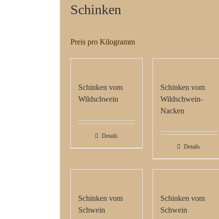
Schinken
Preis pro Kilogramm
Schinken vom
Schinken vom
Wildschwein
Wildschwein-
Nacken
Details
Details
Schinken vom
Schinken vom
Schwein
Schwein