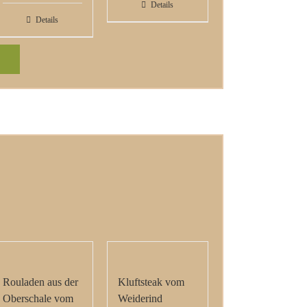
Details
Details
Rouladen aus der
Kluftsteak vom
Oberschale vom
Weiderind