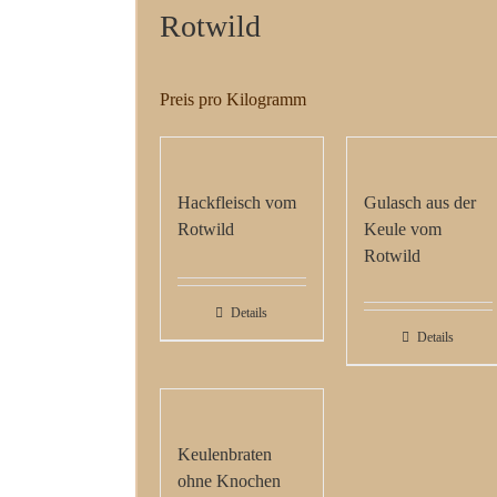
Rotwild
Preis pro Kilogramm
Hackfleisch vom
Gulasch aus der
Rotwild
Keule vom
Rotwild
Details
Details
Keulenbraten
ohne Knochen