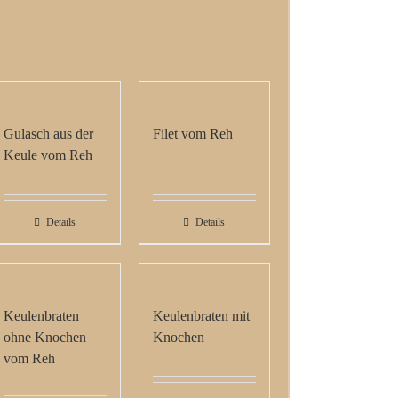
Gulasch aus der
Filet vom Reh
Keule vom Reh
Details
Details
Keulenbraten
Keulenbraten mit
ohne Knochen
Knochen
vom Reh