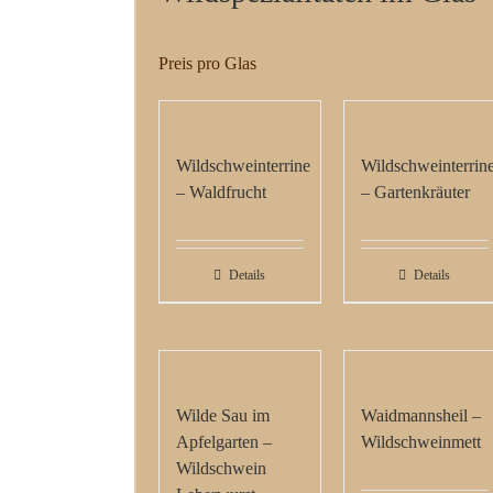
Preis pro Glas
Wildschweinterrine
Wildschweinterrin
– Waldfrucht
– Gartenkräuter
Details
Details
Wilde Sau im
Waidmannsheil –
Apfelgarten –
Wildschweinmett
Wildschwein