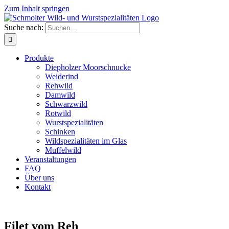
Zum Inhalt springen
Suche nach:
Produkte
Diepholzer Moorschnucke
Weiderind
Rehwild
Damwild
Schwarzwild
Rotwild
Wurstspezialitäten
Schinken
Wildspezialitäten im Glas
Muffelwild
Veranstaltungen
FAQ
Über uns
Kontakt
Filet vom Reh