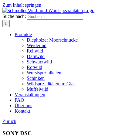
Zum Inhalt springen
Suche nach:
Produkte
Diepholzer Moorschnucke
Weiderind
Rehwild
Damwild
Schwarzwild
Rotwild
Wurstspezialitäten
Schinken
Wildspezialitäten im Glas
Muffelwild
Veranstaltungen
FAQ
Über uns
Kontakt
Zurück
SONY DSC