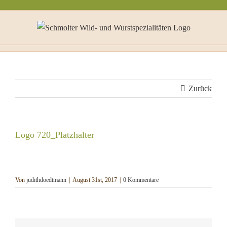
Zum
Inhalt
springen
Zurück
Logo 720_Platzhalter
Von
judithdoedtmann
|
August 31st, 2017
|
0 Kommentare