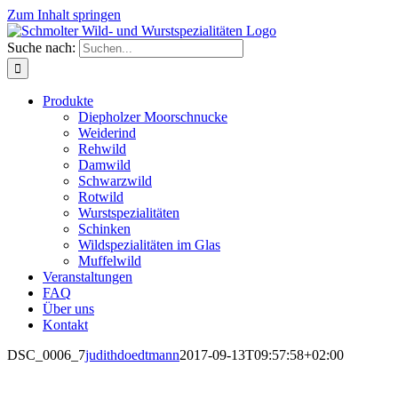
Zum Inhalt springen
Suche nach:
Produkte
Diepholzer Moorschnucke
Weiderind
Rehwild
Damwild
Schwarzwild
Rotwild
Wurstspezialitäten
Schinken
Wildspezialitäten im Glas
Muffelwild
Veranstaltungen
FAQ
Über uns
Kontakt
DSC_0006_7
judithdoedtmann
2017-09-13T09:57:58+02:00