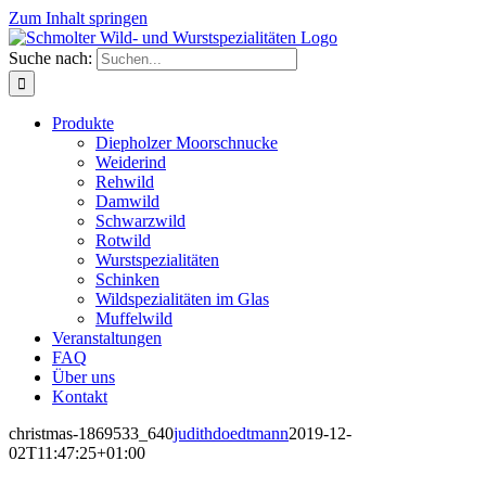
Zum Inhalt springen
Suche nach:
Produkte
Diepholzer Moorschnucke
Weiderind
Rehwild
Damwild
Schwarzwild
Rotwild
Wurstspezialitäten
Schinken
Wildspezialitäten im Glas
Muffelwild
Veranstaltungen
FAQ
Über uns
Kontakt
christmas-1869533_640
judithdoedtmann
2019-12-
02T11:47:25+01:00