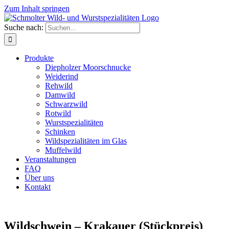
Zum Inhalt springen
Suche nach:
Produkte
Diepholzer Moorschnucke
Weiderind
Rehwild
Damwild
Schwarzwild
Rotwild
Wurstspezialitäten
Schinken
Wildspezialitäten im Glas
Muffelwild
Veranstaltungen
FAQ
Über uns
Kontakt
Wildschwein – Krakauer (Stückpreis)