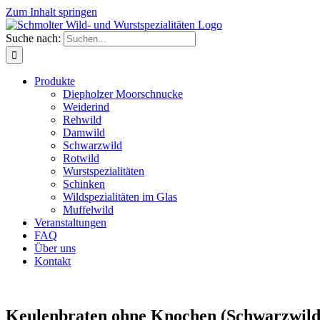
Zum Inhalt springen
Suche nach:
Produkte
Diepholzer Moorschnucke
Weiderind
Rehwild
Damwild
Schwarzwild
Rotwild
Wurstspezialitäten
Schinken
Wildspezialitäten im Glas
Muffelwild
Veranstaltungen
FAQ
Über uns
Kontakt
Keulenbraten ohne Knochen (Schwarzwild