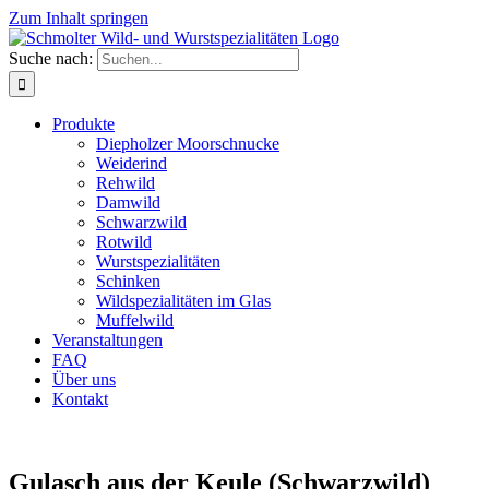
Zum Inhalt springen
Suche nach:
Produkte
Diepholzer Moorschnucke
Weiderind
Rehwild
Damwild
Schwarzwild
Rotwild
Wurstspezialitäten
Schinken
Wildspezialitäten im Glas
Muffelwild
Veranstaltungen
FAQ
Über uns
Kontakt
Gulasch aus der Keule (Schwarzwild)