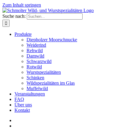
Zum Inhalt springen
Suche nach:
Produkte
Diepholzer Moorschnucke
Weiderind
Rehwild
Damwild
Schwarzwild
Rotwild
Wurstspezialitäten
Schinken
Wildspezialitäten im Glas
Muffelwild
Veranstaltungen
FAQ
Über uns
Kontakt