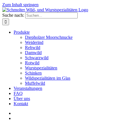
Zum Inhalt springen
Suche nach:
Produkte
Diepholzer Moorschnucke
Weiderind
Rehwild
Damwild
Schwarzwild
Rotwild
Wurstspezialitäten
Schinken
Wildspezialitäten im Glas
Muffelwild
Veranstaltungen
FAQ
Über uns
Kontakt