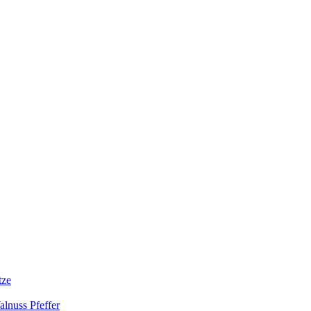
tze
lnuss Pfeffer